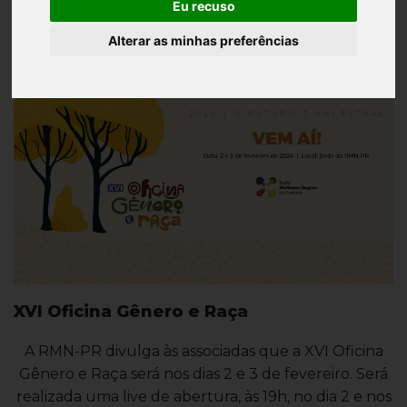
Eu recuso
Alterar as minhas preferências
XVI Oficina Gênero e Raça
A RMN-PR divulga às associadas que a XVI Oficina
Gênero e Raça será nos dias 2 e 3 de fevereiro. Será
realizada uma live de abertura, às 19h, no dia 2 e nos