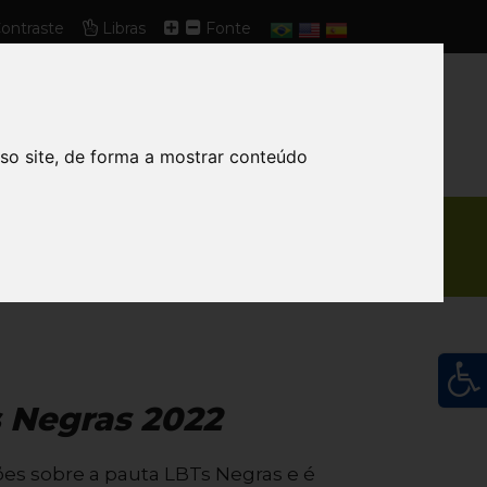
ontraste
Libras
Fonte
ÍCIAS
PUBLICAÇÕES
CONTATO
so site, de forma a mostrar conteúdo
s Negras 2022
ções sobre a pauta LBTs Negras e é