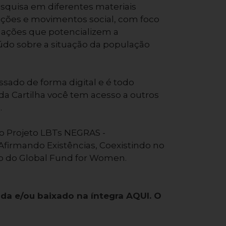
squisa em diferentes materiais
ações e movimentos social, com foco
ações que potencializem a
do sobre a situação da população
ssado de forma digital e é todo
ir da Cartilha você tem acesso a outros
.
do Projeto LBTs NEGRAS -
Afirmando Existências, Coexistindo no
io do Global Fund for Women.
lida e/ou baixado na íntegra AQUI. O