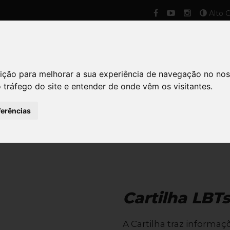
Alto C
OME
SOBRE
PROJETOS
ATIVIDADES
NOT
ição para melhorar a sua experiência de navegação no nos
o tráfego do site e entender de onde vêm os visitantes.
ferências
PUBLICAÇÃO / CARTILHAS
Cartilha LBT
A Cartilha traz informa